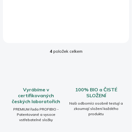
668 Kč
1 175 Kč
Do košíku
Do košíku
4
položek celkem
O
v
l
á
d
a
c
Vyrábíme v
100% BIO a ČISTÉ
í
certifikovaných
SLOŽENÍ
p
českých laboratořích
r
Naši odborníci osobně testují a
v
zkoumají složení každého
PREMIUM řada PROFIBIO -
produktu
k
Patentované a vysoce
vstřebatelné složky
y
v