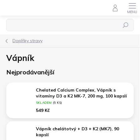
Přejít
na
obsah
Hledat
Doplňky stravy
Vápník
Nejprodávanější
Chelated Calcium Complex, Vápník s
vitamíny D3 a K2 MK-7, 200 mg, 100 kapslí
SKLADEM
(5 KS)
549 Kč
Vápník chelátotvý + D3 + K2 (MK7), 90
kapslí