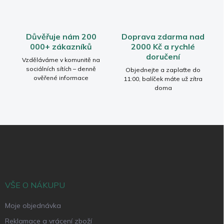
ý
p
i
s
Důvěřuje nám 200
Doprava zdarma nad
u
000+ zákazníků
2000 Kč a rychlé
doručení
Vzděláváme v komunitě na
sociálních sítích – denně
Objednejte a zaplaťte do
ověřené informace
11:00, balíček máte už zítra
doma
Z
á
p
a
t
í
VŠE O NÁKUPU
Moje objednávka
Reklamace a vrácení zboží