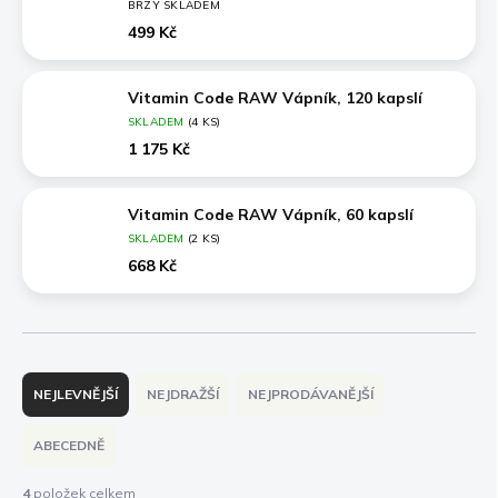
BRZY SKLADEM
499 Kč
Vitamin Code RAW Vápník, 120 kapslí
SKLADEM
(4 KS)
1 175 Kč
Vitamin Code RAW Vápník, 60 kapslí
SKLADEM
(2 KS)
668 Kč
Ř
a
NEJLEVNĚJŠÍ
NEJDRAŽŠÍ
NEJPRODÁVANĚJŠÍ
z
e
ABECEDNĚ
n
í
4
položek celkem