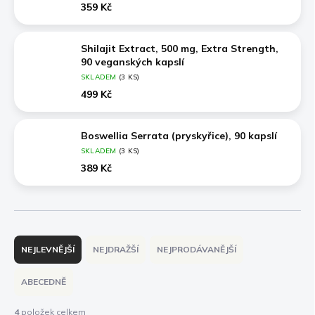
359 Kč
Shilajit Extract, 500 mg, Extra Strength,
90 veganských kapslí
SKLADEM
(3 KS)
499 Kč
Boswellia Serrata (pryskyřice), 90 kapslí
SKLADEM
(3 KS)
389 Kč
Ř
a
NEJLEVNĚJŠÍ
NEJDRAŽŠÍ
NEJPRODÁVANĚJŠÍ
z
e
ABECEDNĚ
n
í
4
položek celkem