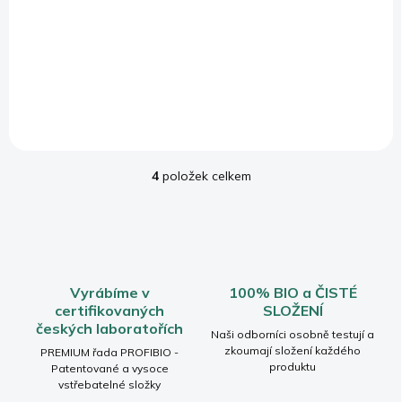
90 veganských
485 Kč
kapslí
499 Kč
Do košíku
Do košíku
4
položek celkem
O
v
l
á
d
a
c
Vyrábíme v
100% BIO a ČISTÉ
í
certifikovaných
SLOŽENÍ
p
českých laboratořích
r
Naši odborníci osobně testují a
v
zkoumají složení každého
PREMIUM řada PROFIBIO -
produktu
k
Patentované a vysoce
vstřebatelné složky
y