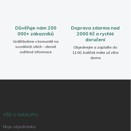
v
ý
p
i
s
Důvěřuje nám 200
Doprava zdarma nad
u
000+ zákazníků
2000 Kč a rychlé
doručení
Vzděláváme v komunitě na
sociálních sítích – denně
Objednejte a zaplaťte do
ověřené informace
11:00, balíček máte už zítra
doma
Z
á
p
a
t
í
VŠE O NÁKUPU
Moje objednávka