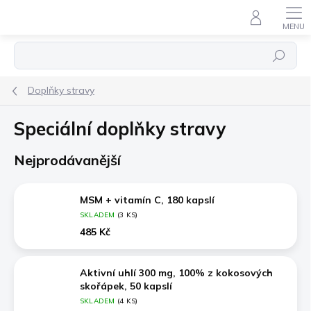
Přejít
na
obsah
Hledat
Doplňky stravy
Speciální doplňky stravy
Nejprodávanější
MSM + vitamín C, 180 kapslí
SKLADEM
(3 KS)
485 Kč
Aktivní uhlí 300 mg, 100% z kokosových
skořápek, 50 kapslí
SKLADEM
(4 KS)