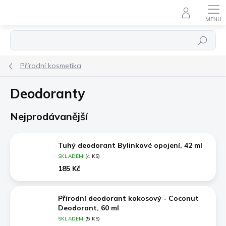
Přejít
na
obsah
Hledat
Přírodní kosmetika
Deodoranty
Nejprodávanější
Tuhý deodorant Bylinkové opojení, 42 ml
SKLADEM
(4 KS)
185 Kč
Přírodní deodorant kokosový - Coconut
Deodorant, 60 ml
SKLADEM
(5 KS)