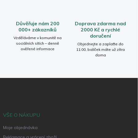
ý
p
i
s
Důvěřuje nám 200
Doprava zdarma nad
u
000+ zákazníků
2000 Kč a rychlé
doručení
Vzděláváme v komunitě na
sociálních sítích – denně
Objednejte a zaplaťte do
ověřené informace
11:00, balíček máte už zítra
doma
Z
á
p
a
t
í
VŠE O NÁKUPU
Moje objednávka
Reklamace a vrácení zboží