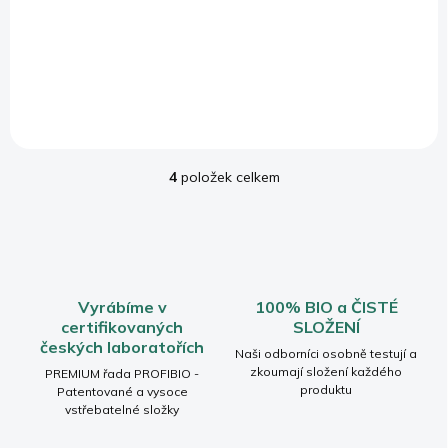
449 Kč
Do košíku
Do košíku
4
položek celkem
O
v
l
á
d
a
c
Vyrábíme v
100% BIO a ČISTÉ
í
certifikovaných
SLOŽENÍ
p
českých laboratořích
r
Naši odborníci osobně testují a
v
zkoumají složení každého
PREMIUM řada PROFIBIO -
produktu
k
Patentované a vysoce
vstřebatelné složky
y
v