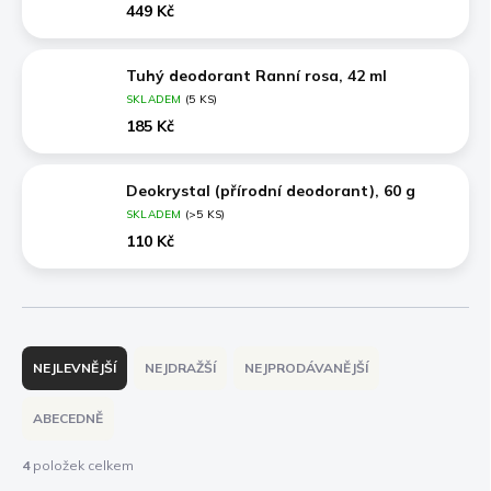
449 Kč
Tuhý deodorant Ranní rosa, 42 ml
SKLADEM
(5 KS)
185 Kč
Deokrystal (přírodní deodorant), 60 g
SKLADEM
(>5 KS)
110 Kč
Ř
a
NEJLEVNĚJŠÍ
NEJDRAŽŠÍ
NEJPRODÁVANĚJŠÍ
z
e
ABECEDNĚ
n
í
4
položek celkem
p