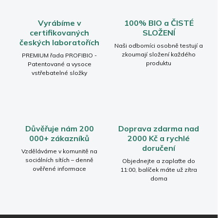
d
a
c
Vyrábíme v
100% BIO a ČISTÉ
í
certifikovaných
SLOŽENÍ
p
českých laboratořích
r
Naši odborníci osobně testují a
v
zkoumají složení každého
PREMIUM řada PROFIBIO -
produktu
k
Patentované a vysoce
vstřebatelné složky
y
v
ý
p
i
s
Důvěřuje nám 200
Doprava zdarma nad
u
000+ zákazníků
2000 Kč a rychlé
doručení
Vzděláváme v komunitě na
sociálních sítích – denně
Objednejte a zaplaťte do
ověřené informace
11:00, balíček máte už zítra
doma