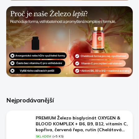
Nejprodávanější
PREMIUM Železo bisglycinát OXYGEN &
BLOOD KOMPLEX + B6, B9, B12, vitamín C,
kopřiva, červená řepa, rutin (Chelátová
forma železa s vysokou vstřebatelností),
SKLADEM
(>5 KS)