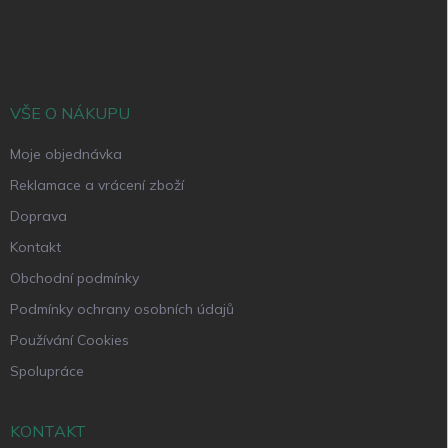
Z
á
p
a
t
í
VŠE O NÁKUPU
Moje objednávka
Reklamace a vrácení zboží
Doprava
Kontakt
Obchodní podmínky
Podmínky ochrany osobních údajů
Používání Cookies
Spolupráce
KONTAKT