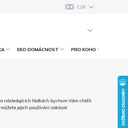
CZK
 osobních údajů
Používání Cookies
Spolupráce
PRÁZDNÝ KOŠÍK
NÁKUPNÍ
KOŠÍK
KA
EKO DOMÁCNOST
PRO KOHO
SBÍREJT
 Na následujících řádkách bychom Vám chtěli
k můžete jejich používání zakázat.