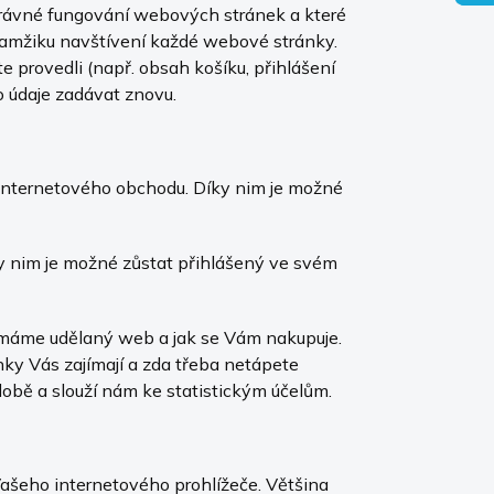
správné fungování webových stránek a které
okamžiku navštívení každé webové stránky.
e provedli (např. obsah košíku, přihlášení
to údaje zadávat znovu.
internetového obchodu. Díky nim je možné
ky nim je možné zůstat přihlášený ve svém
 máme udělaný web a jak se Vám nakupuje.
nky Vás zajímají a zda třeba netápete
bě a slouží nám ke statistickým účelům.
Vašeho internetového prohlížeče. Většina