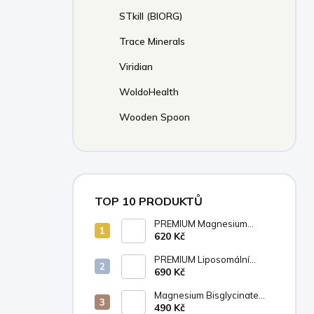
STkill (BIORG)
Trace Minerals
Viridian
WoldoHealth
Wooden Spoon
TOP 10 PRODUKTŮ
PREMIUM Magnesium
bisglycinát ULTRA RELAX
620 Kč
KOMPLEX (+ vitamín B6,
GABA, Apigenin z
PREMIUM Liposomální
heřmánku), 90 kapslí
Vitamín D3 + K2 MK-7, 2000
690 Kč
IU + 75 mcg, Vysoce
vstřebatelný, 90 kapslí
Magnesium Bisglycinate
PREMIUM 1000 mg +
490 Kč