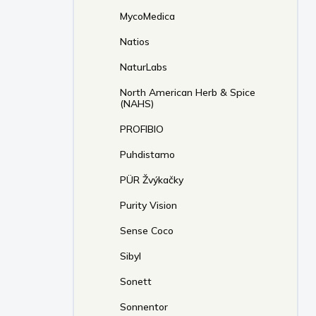
MycoMedica
Natios
NaturLabs
North American Herb & Spice
(NAHS)
PROFIBIO
Puhdistamo
PÜR Žvýkačky
Purity Vision
Sense Coco
Sibyl
Sonett
Sonnentor