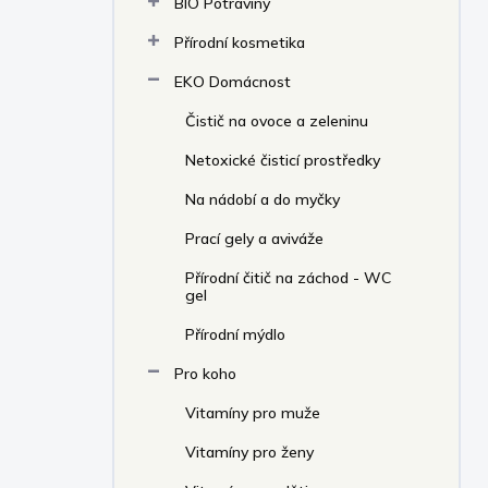
BIO Potraviny
í
p
Přírodní kosmetika
a
n
EKO Domácnost
e
Čistič na ovoce a zeleninu
l
Netoxické čisticí prostředky
Na nádobí a do myčky
Prací gely a aviváže
Přírodní čitič na záchod - WC
gel
Přírodní mýdlo
Pro koho
Vitamíny pro muže
Vitamíny pro ženy