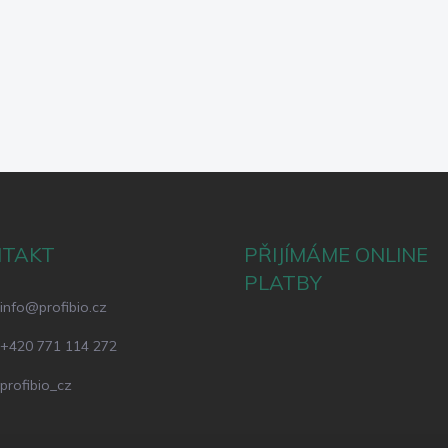
NTAKT
PŘIJÍMÁME ONLINE
PLATBY
info
@
profibio.cz
+420 771 114 272
profibio_cz