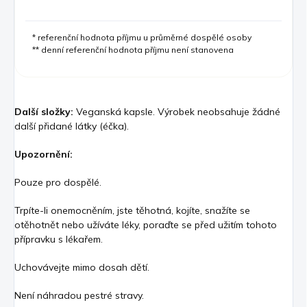
* referenční hodnota příjmu u průměrné dospělé osoby
** denní referenční hodnota příjmu není stanovena
Další složky:
Veganská kapsle. Výrobek neobsahuje žádné
další přidané látky (éčka).
Upozornění:
Pouze pro dospělé.
Trpíte-li onemocněním, jste těhotná, kojíte, snažíte se
otěhotnět nebo užíváte léky, poraďte se před užitím tohoto
přípravku s lékařem.
Uchovávejte mimo dosah dětí.
Není náhradou pestré stravy.