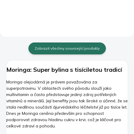
90 kapslí
Zobrazit všechny související produkty
Moringa: Super bylina s tisíciletou tradicí
Moringa olejodárná je právem považována za
superpotravinu. V oblastech svého původu slouží jako
multivitamin a často představuje jediný zdroj potřebných
vitamínů a minerálů. Její benefity jsou tak široké a účinné, že se
stala nedílnou součástí ájurvédského léčitelství již po tisíce let.
Dnes je Moringa ceněna především pro schopnost
podporovat zdravou hladinu cukru v krvi, což je klíčové pro
celkové zdraví a pohodu.