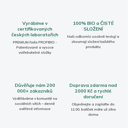
Vyrábíme v
100% BIO a ČISTÉ
certifikovaných
SLOŽENÍ
českých laboratořích
Naši odborníci osobně testují a
zkoumají složení každého
PREMIUM řada PROFIBIO -
produktu
Patentované a vysoce
vstřebatelné složky
Důvěřuje nám 200
Doprava zdarma nad
000+ zákazníků
2000 Kč a rychlé
doručení
Vzděláváme v komunitě na
sociálních sítích – denně
Objednejte a zaplaťte do
ověřené informace
11:00, balíček máte už zítra
doma