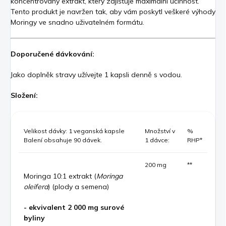
koncentrovaný extrakt, který zajišťuje maximální účinnost.
Tento produkt je navržen tak, aby vám poskytl veškeré výhody
Moringy ve snadno uživatelném formátu.
Doporučené dávkování:
Jako doplněk stravy užívejte 1 kapsli denně s vodou.
Složení:
Velikost dávky: 1 veganská kapsle
Množství v
%
Balení obsahuje 90 dávek.
1 dávce:
RHP*
200 mg
**
Moringa 10:1 extrakt (
Moringa
oleifera
) (plody a semena)
- ekvivalent 2 000 mg surové
byliny