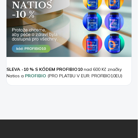
SLEVA -10 % S KÓDEM PROFIBIO10
nad 600 Kč značky
Natios a
PROFIBIO
(PRO PLATBU V EUR: PROFIBIO10EU)
Z
á
p