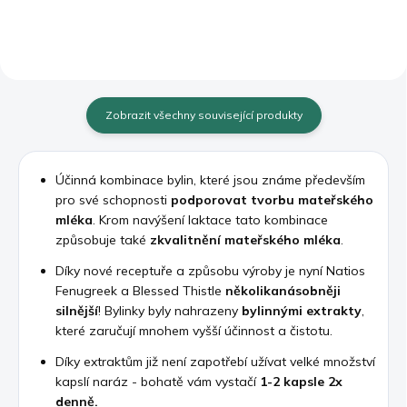
Zobrazit všechny související produkty
Účinná kombinace bylin, které jsou známe především
pro své schopnosti
podporovat tvorbu mateřského
mléka
. Krom navýšení laktace tato kombinace
způsobuje také
zkvalitnění mateřského mléka
.
Díky nové receptuře a způsobu výroby je nyní Natios
Fenugreek a Blessed Thistle
několikanásobněji
silnější
! Bylinky byly nahrazeny
bylinnými extrakty
,
které zaručují mnohem vyšší účinnost a čistotu.
Díky extraktům již není zapotřebí užívat velké množství
kapslí naráz - bohatě vám vystačí
1-2 kapsle 2x
denně.