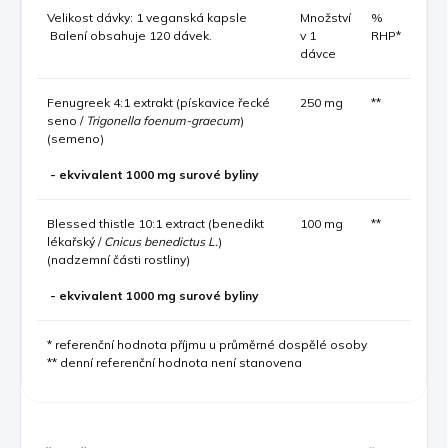
Velikost dávky: 1 veganská kapsle
Množství
%
Balení obsahuje 120 dávek.
v 1
RHP*
dávce
Fenugreek 4:1 extrakt (pískavice řecké
250 mg
**
seno /
Trigonella foenum-graecum
)
(semeno)
- ekvivalent 1000 mg surové byliny
Blessed thistle 10:1 extract (benedikt
100 mg
**
lékařský /
Cnicus benedictus L.
)
(nadzemní části rostliny)
- ekvivalent 1000 mg surové byliny
* referenční hodnota příjmu u průměrné dospělé osoby
** denní referenční hodnota není stanovena