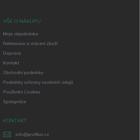
p
a
t
í
VŠE O NÁKUPU
Moje objednávka
Reklamace a vrácení zboží
Doprava
Kontakt
Obchodní podmínky
Podmínky ochrany osobních údajů
Používání Cookies
Spolupráce
KONTAKT
info
@
profibio.cz