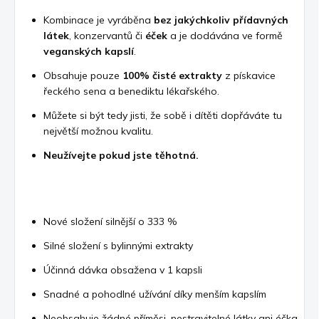
Kombinace je vyráběna
bez jakýchkoliv přídavných
látek
, konzervantů či
éček
a je dodávána ve formě
veganských kapslí
.
Obsahuje pouze
100% čisté extrakty
z pískavice
řeckého sena a benediktu lékařského.
Můžete si být tedy jisti, že sobě i dítěti dopřáváte tu
největší možnou kvalitu.
Neužívejte pokud jste těhotná.
Nové složení silnější o 333 %
Silné složení s bylinnými extrakty
Účinná dávka obsažena v 1 kapsli
Snadné a pohodlné užívání díky menším kapslím
Neobsahuje žádné příměsi, nestravitelné látky ani éčka