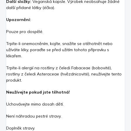
Další složky:
Veganská kapsle. Výrobek neobsahuje žádné
další přidané látky (éčka).
Upozornění:
Pouze pro dospělé.
Trpíte-li onemocněním, kojíte, snažíte se otěhotnět nebo
užíváte léky, poraďte se před užitím tohoto přípravku s
lékařem.
Trpíte-li alergií na rostliny z čeledi Fabaceae (bobovité),
rostliny z čeledi Asteraceae (hvězdnicovité), neužívejte tento
produkt.
Neužívejte pokud jste těhotná!
Uchovávejte mimo dosah dětí.
Není náhradou pestré stravy.
Doplněk stravy.