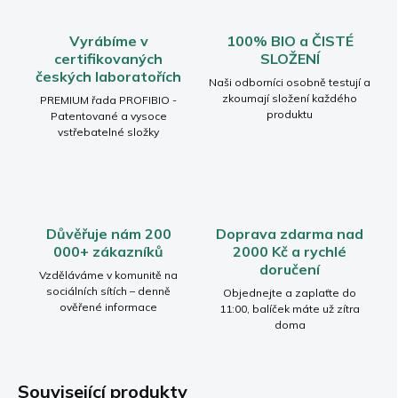
Vyrábíme v
100% BIO a ČISTÉ
certifikovaných
SLOŽENÍ
českých laboratořích
Naši odborníci osobně testují a
zkoumají složení každého
PREMIUM řada PROFIBIO -
produktu
Patentované a vysoce
vstřebatelné složky
Důvěřuje nám 200
Doprava zdarma nad
000+ zákazníků
2000 Kč a rychlé
doručení
Vzděláváme v komunitě na
sociálních sítích – denně
Objednejte a zaplaťte do
ověřené informace
11:00, balíček máte už zítra
doma
Související produkty