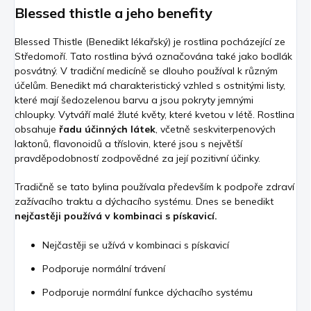
Blessed thistle a jeho benefity
Blessed Thistle (Benedikt lékařský) je rostlina pocházející ze
Středomoří. Tato rostlina bývá označována také jako bodlák
posvátný. V tradiční medicíně se dlouho používal k různým
účelům.
Benedikt má charakteristický vzhled s ostnitými listy,
které mají šedozelenou barvu a jsou pokryty jemnými
chloupky. Vytváří malé žluté květy, které kvetou v létě. Rostlina
obsahuje
řadu účinných látek
, včetně seskviterpenových
laktonů, flavonoidů a tříslovin, které jsou s největší
pravděpodobností zodpovědné za její pozitivní účinky.
Tradičně se tato bylina používala především k podpoře zdraví
zažívacího traktu a dýchacího systému. Dnes se benedikt
nejčastěji používá v kombinaci s pískavicí.
Nejčastěji se užívá v kombinaci s pískavicí
Podporuje normální trávení
Podporuje normální funkce dýchacího systému