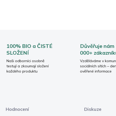
DETAILNÍ INFORMACE
ZEPTAT SE
HLÍDAT
100% BIO a ČISTÉ
Důvěřuje nám
SLOŽENÍ
000+ zákazník
Naši odborníci osobně
Vzděláváme v komun
testují a zkoumají složení
sociálních sítích – de
každého produktu
ověřené informace
Hodnocení
Diskuze