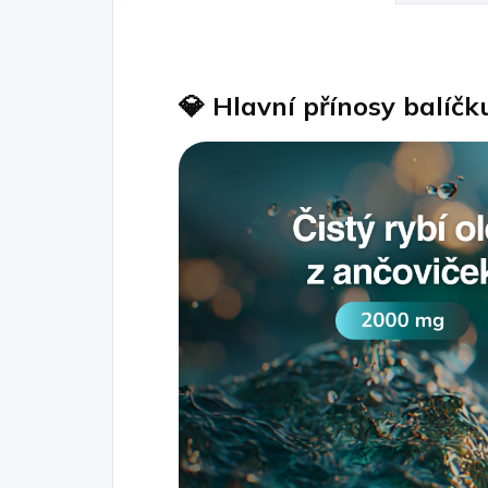
💎
Hlavní přínosy balíčk