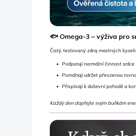
🐟
Omega-3 – výživa pro sr
Čistý, testovaný zdroj mastných kysel
Podporují normální činnost srdce
Pomáhají udržet přirozenou rovn
Přispívají k duševní pohodě a ko
Každý den dopřejte svým buňkám energi