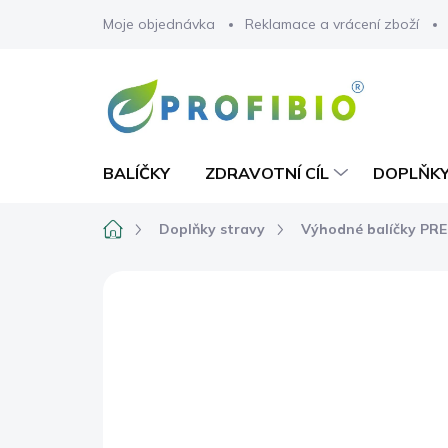
Přejít
Moje objednávka
Reklamace a vrácení zboží
na
obsah
BALÍČKY
ZDRAVOTNÍ CÍL
DOPLŇKY
Domů
Doplňky stravy
Výhodné balíčky PR
Neohodnoceno
Podrobnosti hodno