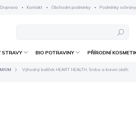
Doprava
Kontakt
Obchodní podmínky
Podmínky ochrany
Hledat
 STRAVY
BIO POTRAVINY
PŘÍRODNÍ KOSMETI
EMIUM
Výhodný balíček HEART HEALTH, Srdce a krevní oběh
cení
ZNAČKA:
PROFIBIO
1 569 Kč
1 41
Měrná
SKLADEM
cena:
−
+