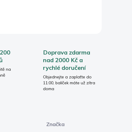
 200
Doprava zdarma
ů
nad 2000 Kč a
rychlé doručení
itě na
nně
Objednejte a zaplaťte do
11:00, balíček máte už zítra
doma
Značka