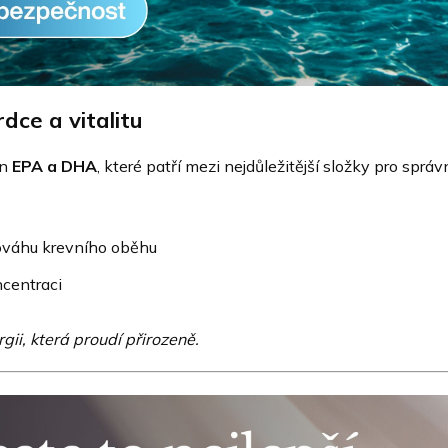
dce a vitalitu
in
EPA a DHA
, které patří mezi nejdůležitější složky pro správ
ováhu krevního oběhu
ncentraci
i, která proudí přirozeně.