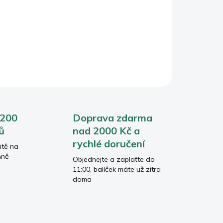
togenu a jediný cíl – vaše rovnováha.
 200
Doprava zdarma
ů
nad 2000 Kč a
rychlé doručení
itě na
nně
Objednejte a zaplaťte do
11:00, balíček máte už zítra
doma