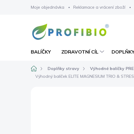
Přejít
Moje objednávka
Reklamace a vrácení zboží
na
obsah
BALÍČKY
ZDRAVOTNÍ CÍL
DOPLŇKY
Domů
Doplňky stravy
Výhodné balíčky PR
Výhodný balíček ELITE MAGNESIUM TRIO & STRESS
1 hodnocení
Podrobnosti hodnocen
BESTSELLER