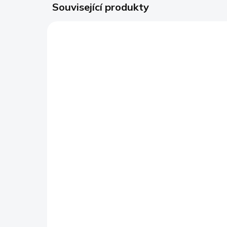
Související produkty
BESTSELLER
SKLADEM
Výhodný balíček
PREMIUM Magnesium
DUO - hořčík malát a
bisglycinát 1000 mg, 2
759 Kč
x 90 kapslí