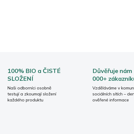
tempu.
Tři formy hořčíku, síla adap
DETAILNÍ INFORMACE
ZEPTAT SE
HLÍDAT
100% BIO a ČISTÉ
Důvěřuje nám
SLOŽENÍ
000+ zákazník
Naši odborníci osobně
Vzděláváme v komun
testují a zkoumají složení
sociálních sítích – de
každého produktu
ověřené informace