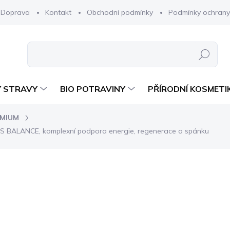
Doprava
Kontakt
Obchodní podmínky
Podmínky ochrany
Hledat
 STRAVY
BIO POTRAVINY
PŘÍRODNÍ KOSMETI
EMIUM
 BALANCE, komplexní podpora energie, regenerace a spánku
í
ZNAČKA:
PROFIBIO
1 898 Kč
1 69
Měrná
SKLADEM
cena: