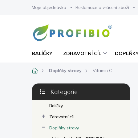
Přejít
Moje objednávka
Reklamace a vrácení zboží
na
obsah
BALÍČKY
ZDRAVOTNÍ CÍL
DOPLŇKY
Domů
Doplňky stravy
Vitamín C
P
Kategorie
o
Přeskočit
s
kategorie
t
Balíčky
r
Zdravotní cíl
a
n
Doplňky stravy
n