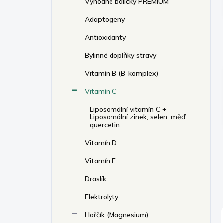
Výhodné balíčky PREMIUM
í
p
Adaptogeny
a
n
Antioxidanty
e
Bylinné doplňky stravy
l
Vitamín B (B-komplex)
Vitamín C
Liposomální vitamín C +
Liposomální zinek, selen, měď,
quercetin
Vitamín D
Vitamín E
Draslík
Elektrolyty
Hořčík (Magnesium)