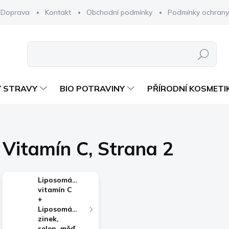
Doprava
Kontakt
Obchodní podmínky
Podmínky ochrany
Hledat
 STRAVY
BIO POTRAVINY
PŘÍRODNÍ KOSMETI
Vitamín C
, Strana 2
Liposomální
vitamín C
+
Liposomální
zinek,
selen, měď,