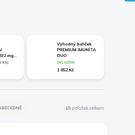
Výhodný balíček
í
PREMIUM IMUNITA
832 mg
DUO
ANT
5 KS)
SKLADEM
OST (+
1 052 Kč
Camu
, šípek,
dy),
ný, 60
15
položek celkem
ABECEDNĚ