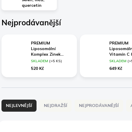
quercetin
Nejprodávanější
PREMIUM
PREMIUM
Liposomální
Liposomáln
Komplex Zinek
Vitamín C 
bisglycinát 178 mg,
ANTIOXID
SKLADEM
(>5 KS)
SKLADEM
(>
selen, měď,
BERRY BO
520 Kč
649 Kč
přírodní quercetin,
Acerola, 
Vysoce
Camu, amla
vstřebatelný, 60
bioflavonoi
kapslí
Vysoce
vstřebatel
Ř
kapslí
a
NEJLEVNĚJŠÍ
NEJDRAŽŠÍ
NEJPRODÁVANĚJŠÍ
z
e
n
V
í
ý
BESTSELLER
BIO