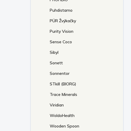
Puhdistamo
PÜR Žvýkačky
Purity Vision
Sense Coco
Sibyl
Sonett
Sonnentor
STkill (BIORG)
Trace Minerals
Viridian
WoldoHealth
Wooden Spoon