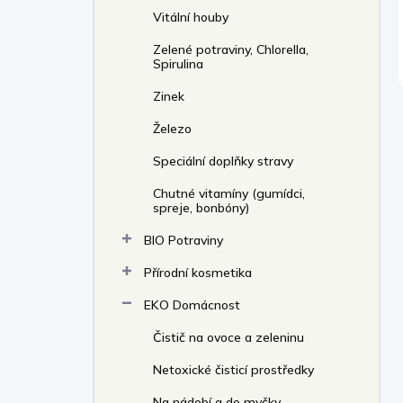
Vitální houby
Zelené potraviny, Chlorella,
Spirulina
Zinek
Železo
Speciální doplňky stravy
Chutné vitamíny (gumídci,
spreje, bonbóny)
BIO Potraviny
Přírodní kosmetika
EKO Domácnost
Čistič na ovoce a zeleninu
Netoxické čisticí prostředky
Na nádobí a do myčky