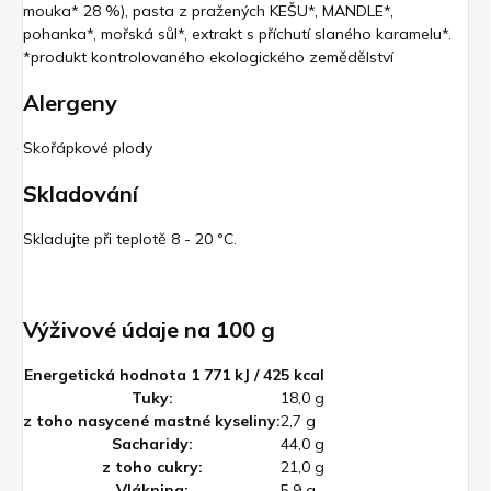
mouka* 28 %), pasta z pražených KEŠU*, MANDLE*,
pohanka*, mořská sůl*, extrakt s příchutí slaného karamelu*.
*produkt kontrolovaného ekologického zemědělství
Alergeny
Skořápkové plody
Skladování
Skladujte při teplotě 8 - 20 °C.
Výživové údaje na 100 g
Energetická hodnota 1 771 kJ / 425 kcal
Tuky:
18,0 g
z toho nasycené mastné kyseliny:
2,7 g
Sacharidy:
44,0 g
z toho cukry:
21,0 g
Vláknina:
5,9 g