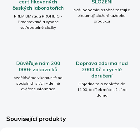
certifikovaných
SLOŽENÍ
českých laboratořích
Naši odborníci osobně testují a
zkoumají složení každého
PREMIUM řada PROFIBIO -
produktu
Patentované a vysoce
vstřebatelné složky
Důvěřuje nám 200
Doprava zdarma nad
000+ zákazníků
2000 Kč a rychlé
doručení
Vzděláváme v komunitě na
sociálních sítích – denně
Objednejte a zaplaťte do
ověřené informace
11:00, balíček máte už zítra
doma
Související produkty
BESTSELLER
BESTSELLER