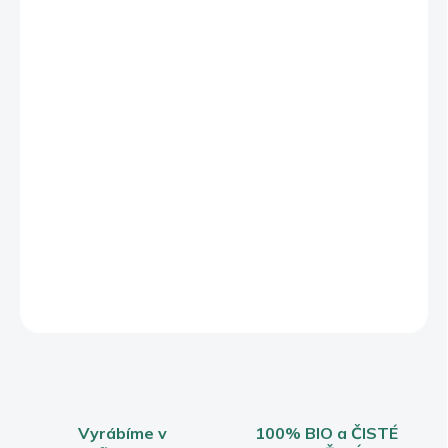
cena:
−
+
Přidat do košíku
Sladká a zároveň jemně slaná harmonie – to je Oat Snack se
slaným karamelem z řady Lifebar BIO. Kombinace ovesných
vloček, kešu, mandlí a přírodního kokosového sirupu vytváří
chuť, která se rozplývá na jazyku a přitom vás zasytí zdravou
dávkou proteinu a vlákniny. Bez lepku, bez chemie a s nízkým
glykemickým indexem – ideální svačina, když chcete energii,
která chutná i prospívá.
DETAILNÍ INFORMACE
ZEPTAT SE
HLÍDAT
Vyrábíme v
100% BIO a ČISTÉ