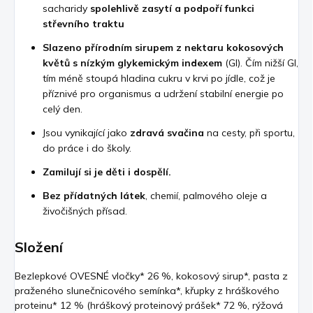
sacharidy
spolehlivě zasytí a podpoří funkci
střevního traktu
Slazeno přírodním sirupem z nektaru kokosových
květů s nízkým glykemickým indexem
(GI). Čím nižší GI,
tím méně stoupá hladina cukru v krvi po jídle, což je
příznivé pro organismus a udržení stabilní energie po
celý den.
Jsou vynikající jako
zdravá svačina
na cesty, při sportu,
do práce i do školy.
Zamilují si je děti i dospělí.
Bez přídatných látek
, chemií, palmového oleje a
živočišných přísad.
Složení
Bezlepkové OVESNÉ vločky* 26 %, kokosový sirup*, pasta z
praženého slunečnicového semínka*, křupky z hráškového
proteinu* 12 % (hráškový proteinový prášek* 72 %, rýžová