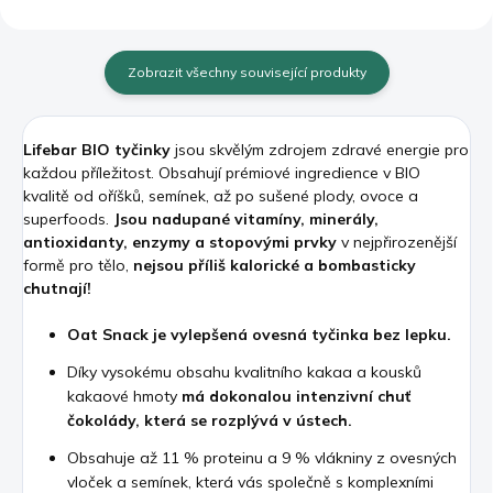
Zobrazit všechny související produkty
Lifebar BIO tyčinky
jsou skvělým zdrojem zdravé energie pro
každou příležitost.
Obsahují prémiové ingredience v BIO
kvalitě od oříšků, semínek, až po sušené plody, ovoce a
superfoods.
Jsou nadupané vitamíny, minerály,
antioxidanty, enzymy a stopovými prvky
v nejpřirozenější
formě pro tělo,
nejsou příliš kalorické a bombasticky
chutnají!
Oat Snack je vylepšená ovesná tyčinka bez lepku.
Díky vysokému obsahu kvalitního kakaa a kousků
kakaové hmoty
má dokonalou intenzivní chuť
čokolády, která se rozplývá v ústech.
O
bsahuje až 11 % proteinu a 9 % vlákniny z ovesných
vloček a semínek, která vás společně s komplexními