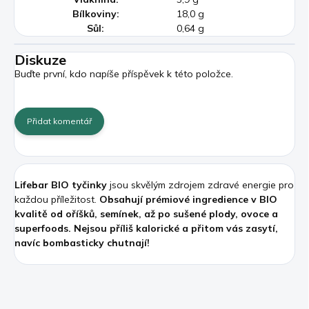
Bílkoviny:
18,0 g
Sůl:
0,64 g
Diskuze
Buďte první, kdo napíše příspěvek k této položce.
Přidat komentář
Lifebar BIO tyčinky
jsou skvělým zdrojem zdravé energie pro
každou příležitost.
Obsahují prémiové ingredience v BIO
kvalitě od oříšků, semínek, až po sušené plody, ovoce a
superfoods.
Nejsou příliš kalorické a přitom vás zasytí,
navíc bombasticky chutnají!