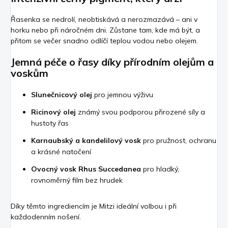
Řasenka se nedrolí, neobtiskává a nerozmazává – ani v
horku nebo při náročném dni. Zůstane tam, kde má být, a
přitom se večer snadno odlíčí teplou vodou nebo olejem.
Jemná péče o řasy díky přírodním olejům a
voskům
Slunečnicový olej
pro jemnou výživu
Ricinový olej
známý svou podporou přirozené síly a
hustoty řas
Karnaubský a kandelilový vosk
pro pružnost, ochranu
a krásné natočení
Ovocný vosk Rhus Succedanea
pro hladký,
rovnoměrný film bez hrudek
Díky těmto ingrediencím je Mitzi ideální volbou i při
každodenním nošení.