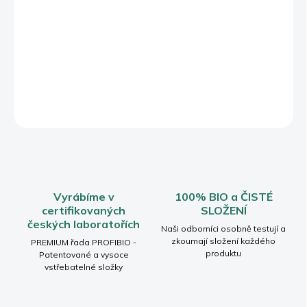
něco dobrého i pro své tělo.
Vhodná pro citlivé oči i nositelky kontaktních čoček. Ideální pro
ženy, které chtějí být krásné a zároveň zůstat věrné svému
vědomému životnímu stylu.
DETAILNÍ INFORMACE
ZEPTAT SE
HLÍDAT
Vyrábíme v
100% BIO a ČISTÉ
certifikovaných
SLOŽENÍ
českých laboratořích
Naši odborníci osobně testují a
zkoumají složení každého
PREMIUM řada PROFIBIO -
produktu
Patentované a vysoce
vstřebatelné složky