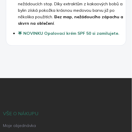
nežádoucích stop. Díky extraktům z kakaových bobů a
bylin získá pokožka krásnou medovou barvu již po
několika použitích.
Bez map, nežádoucího zápachu a
skvrn na oblečení
.
🌟 NOVINKU Opalovací krém SPF 50 si zamilujete.
Z
á
p
a
t
í
VŠE O NÁKUPU
Moje objednávka