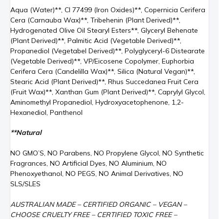
Aqua (Water)**, CI 77499 (Iron Oxides)**, Copernicia Cerifera
Cera (Carnauba Wax)**, Tribehenin (Plant Derived)**,
Hydrogenated Olive Oil Stearyl Esters**, Glyceryl Behenate
(Plant Derived)**, Palmitic Acid (Vegetable Derived)**,
Propanediol (Vegetabel Derived)**, Polyglyceryl-6 Distearate
(Vegetable Derived)**, VP/Eicosene Copolymer, Euphorbia
Cerifera Cera (Candelilla Wax)**, Silica (Natural Vegan)**,
Stearic Acid (Plant Derived)**, Rhus Succedanea Fruit Cera
(Fruit Wax)**, Xanthan Gum (Plant Derived)**, Caprylyl Glycol,
Aminomethyl Propanediol, Hydroxyacetophenone, 1,2-
Hexanediol, Panthenol
**Natural
NO GMO’S, NO Parabens, NO Propylene Glycol, NO Synthetic
Fragrances, NO Artificial Dyes, NO Aluminium, NO
Phenoxyethanol, NO PEGS, NO Animal Derivatives, NO
SLS/SLES
AUSTRALIAN MADE – CERTIFIED ORGANIC – VEGAN –
CHOOSE CRUELTY FREE – CERTIFIED TOXIC FREE –