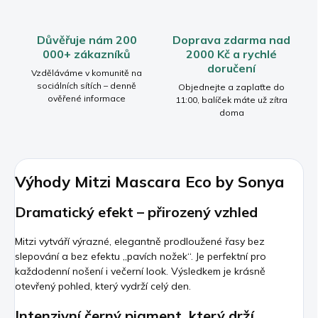
Důvěřuje nám 200
Doprava zdarma nad
000+ zákazníků
2000 Kč a rychlé
doručení
Vzděláváme v komunitě na
sociálních sítích – denně
Objednejte a zaplaťte do
ověřené informace
11:00, balíček máte už zítra
doma
Výhody Mitzi Mascara Eco by Sonya
Dramatický efekt – přirozený vzhled
Mitzi vytváří výrazné, elegantně prodloužené řasy bez
slepování a bez efektu „pavích nožek“. Je perfektní pro
každodenní nošení i večerní look. Výsledkem je krásně
otevřený pohled, který vydrží celý den.
Intenzivní černý pigment, který drží