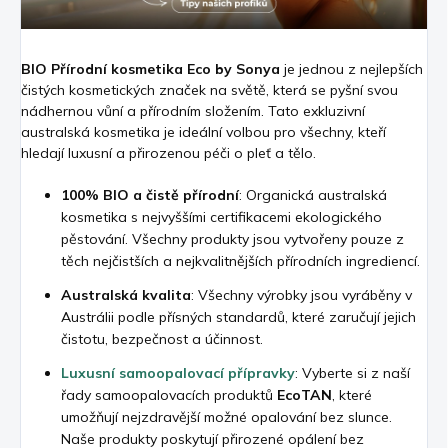
BIO Přírodní kosmetika Eco by Sonya
je jednou z nejlepších
čistých kosmetických značek na světě, která se pyšní svou
nádhernou vůní a přírodním složením. Tato exkluzivní
australská kosmetika je ideální volbou pro všechny, kteří
hledají luxusní a přirozenou péči o pleť a tělo.
100% BIO a čistě přírodní
: Organická australská
kosmetika s nejvyššími certifikacemi ekologického
pěstování. Všechny produkty jsou vytvořeny pouze z
těch nejčistších a nejkvalitnějších přírodních ingrediencí.
Australská kvalita
: Všechny výrobky jsou vyráběny v
Austrálii podle přísných standardů, které zaručují jejich
čistotu, bezpečnost a účinnost.
Luxusní samoopalovací přípravky
: Vyberte si z naší
řady samoopalovacích produktů
EcoTAN
, které
umožňují nejzdravější možné opalování bez slunce.
Naše produkty poskytují přirozené opálení bez