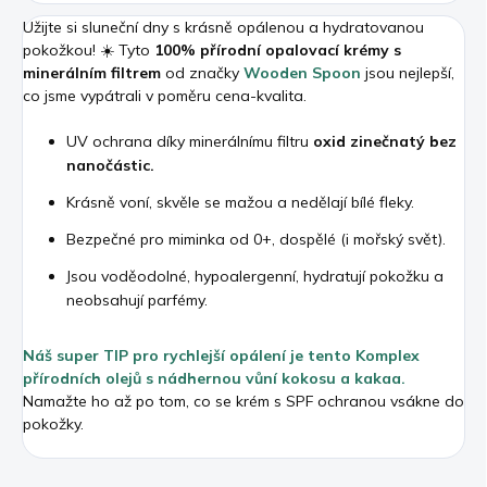
Užijte si sluneční dny s krásně opálenou a hydratovanou
pokožkou! ☀️ Tyto
100% přírodní opalovací krémy s
minerálním filtrem
od značky
Wooden Spoon
jsou nejlepší,
co jsme vypátrali v poměru cena-kvalita.
UV ochrana díky minerálnímu filtru
oxid zinečnatý
bez
nanočástic.
Krásně voní, skvěle se mažou a nedělají bílé fleky.
Bezpečné pro miminka od 0+, dospělé (i mořský svět).
Jsou voděodolné, hypoalergenní, hydratují pokožku a
neobsahují parfémy.
Náš super TIP pro rychlejší opálení je tento Komplex
přírodních olejů s nádhernou vůní kokosu a kakaa.
Namažte ho až po tom, co se krém s SPF ochranou vsákne do
pokožky.