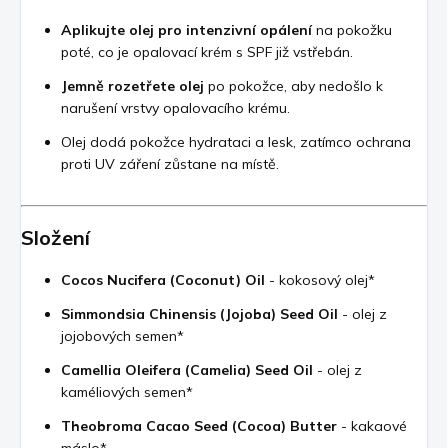
Aplikujte olej pro intenzivní opálení
na pokožku
poté, co je opalovací krém s SPF již vstřebán.
Jemně rozetřete olej
po pokožce, aby nedošlo k
narušení vrstvy opalovacího krému.
Olej dodá pokožce hydrataci a lesk, zatímco ochrana
proti UV záření zůstane na místě.
Složení
Cocos Nucifera (Coconut) Oil
- kokosový olej*
Simmondsia Chinensis (Jojoba) Seed Oil
- olej z
jojobových semen*
Camellia Oleifera (Camelia) Seed Oil
- olej z
kaméliových semen*
Theobroma Cacao Seed (Cocoa) Butter
- kakaové