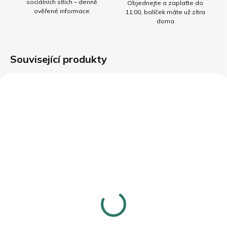
sociálních sítích – denně
Objednejte a zaplaťte do
ověřené informace
11:00, balíček máte už zítra
doma
Související produkty
BESTSELLER
SKLADEM
(>5 KS)
PREMIUM Liposomální