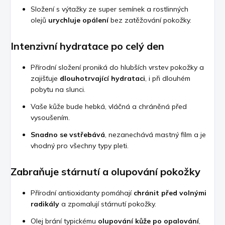
Složení s výtažky ze super semínek a rostlinných
olejů
urychluje opálení
bez zatěžování pokožky.
Intenzivní hydratace po celý den
Přírodní složení proniká do hlubších vrstev pokožky a
zajišťuje
dlouhotrvající hydrataci
, i při dlouhém
pobytu na slunci.
Vaše kůže bude hebká, vláčná a chráněná před
vysoušením.
Snadno se vstřebává
, nezanechává mastný film a je
vhodný pro všechny typy pleti.
Zabraňuje stárnutí a olupování pokožky
Přírodní antioxidanty pomáhají
chránit před volnými
radikály
a zpomalují stárnutí pokožky.
Olej brání typickému
olupování kůže po opalování
,