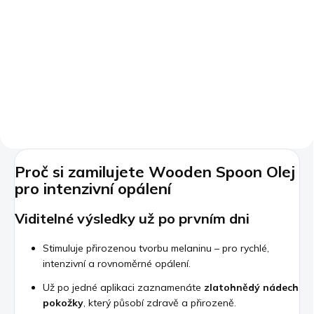
Vitamín D3 + K2 MK-7,
2000 IU + 75 mcg,
Vysoce vstřebatelný,
690 Kč
90 kapslí
Do košíku
Proč si zamilujete Wooden Spoon Olej
pro intenzivní opálení
Viditelné výsledky už po prvním dni
Stimuluje přirozenou tvorbu melaninu – pro rychlé,
intenzivní a rovnoměrné opálení.
Už po jedné aplikaci zaznamenáte
zlatohnědý nádech
pokožky
, který působí zdravě a přirozeně.