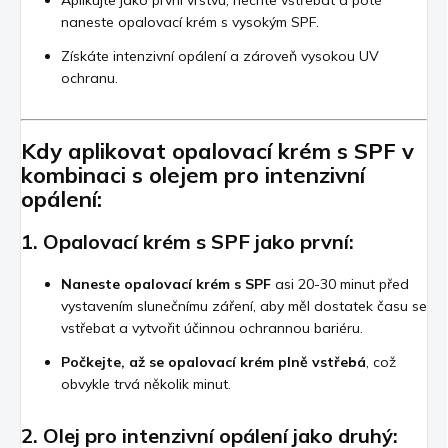
Aplikujte jako první vrstvu, nechte vstřebat a poté
naneste opalovací krém s vysokým SPF.
Získáte intenzivní opálení a zároveň vysokou UV
ochranu.
Kdy aplikovat opalovací krém s SPF v
kombinaci s olejem pro intenzivní
opálení:
1.
Opalovací krém s SPF jako první:
Naneste opalovací krém s SPF
asi 20-30 minut před
vystavením slunečnímu záření, aby měl dostatek času se
vstřebat a vytvořit účinnou ochrannou bariéru.
Počkejte, až se opalovací krém plně vstřebá
, což
obvykle trvá několik minut.
2.
Olej pro intenzivní opálení jako druhý: