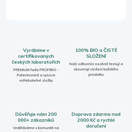
DETAILNÍ INFORMACE
ZEPTAT SE
HLÍDAT
Vyrábíme v
100% BIO a ČISTÉ
certifikovaných
SLOŽENÍ
českých laboratořích
Naši odborníci osobně testují a
zkoumají složení každého
PREMIUM řada PROFIBIO -
produktu
Patentované a vysoce
vstřebatelné složky
Důvěřuje nám 200
Doprava zdarma nad
000+ zákazníků
2000 Kč a rychlé
doručení
Vzděláváme v komunitě na