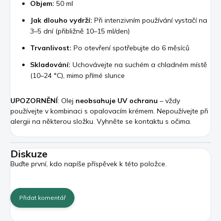
Objem:
50 ml
Jak dlouho vydrží:
Při intenzivním používání vystačí na
3–5 dní (přibližně 10–15 ml/den)
Trvanlivost:
Po otevření spotřebujte do 6 měsíců
Skladování:
Uchovávejte na suchém a chladném místě
(10–24 °C), mimo přímé slunce
UPOZORNĚNÍ
: Olej
neobsahuje UV ochranu
– vždy
používejte v kombinaci s opalovacím krémem. Nepoužívejte při
alergii na některou složku. Vyhněte se kontaktu s očima.
Diskuze
Buďte první, kdo napíše příspěvek k této položce.
Přidat komentář