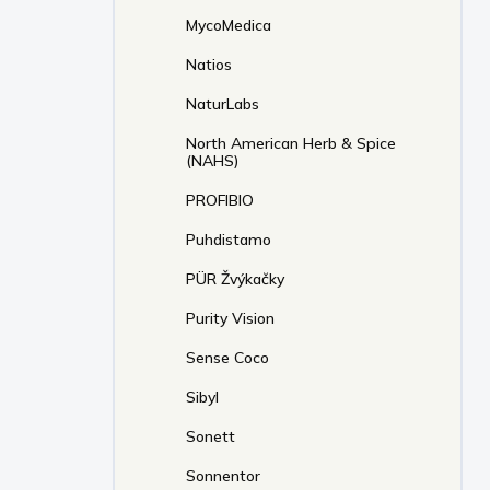
MycoMedica
Natios
NaturLabs
North American Herb & Spice
(NAHS)
PROFIBIO
Puhdistamo
PÜR Žvýkačky
Purity Vision
Sense Coco
Sibyl
Sonett
Sonnentor