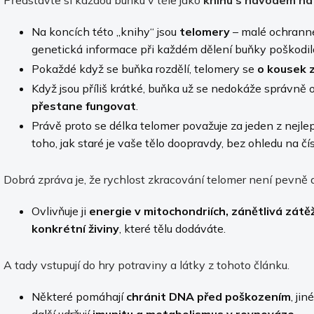
Na koncích této „knihy“ jsou
telomery
– malé ochranné
genetická informace při každém dělení buňky poškodil
Pokaždé když se buňka rozdělí, telomery se
o kousek z
Když jsou příliš krátké, buňka už se nedokáže správn
přestane fungovat
.
Právě proto se délka telomer považuje za jeden z nejl
toho, jak staré je vaše tělo doopravdy, bez ohledu na čí
Dobrá zpráva je, že rychlost zkracování telomer není pevně 
Ovlivňuje ji
energie v mitochondriích, zánětlivá zátěž,
konkrétní živiny
, které tělu dodáváte.
A tady vstupují do hry potraviny a látky z tohoto článku.
Některé pomáhají
chránit DNA před poškozením
, ji
další udržují
imunitu a metabolismus v rovnováze
.