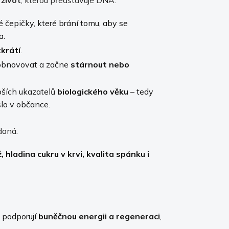
 čepičky, které brání tomu, aby se
a.
krátí
.
ě obnovovat a začne
stárnout nebo
epších ukazatelů
biologického věku
– tedy
slo v občance.
daná.
 hladina cukru v krvi, kvalita spánku i
né podporují
buněčnou energii a regeneraci
,