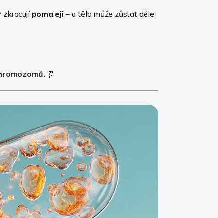
 zkracují
pomaleji
– a tělo může zůstat déle
 chromozomů.
🧬