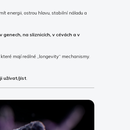
mít energii, ostrou hlavu, stabilní náladu a
v genech, na sliznicích, v cévách a v
, které mají reálné „longevity“ mechanismy.
ji užívat/jíst
.