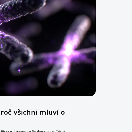
roč všichni mluví o
život
, kterou představuje DNA.