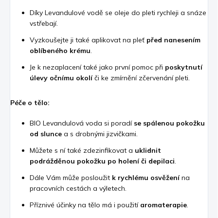
Díky Levandulové vodě se oleje do pleti rychleji a snáze
vstřebají.
Vyzkoušejte ji také aplikovat na pleť
před nanesením
oblíbeného krému
.
Je k nezaplacení také jako první pomoc při
poskytnutí
úlevy očnímu okolí
či ke zmírnění zčervenání pleti.
Péče o tělo:
BIO Levandulová voda si poradí
se spálenou pokožku
od slunce
a s drobnými jizvičkami.
Můžete s ní také zdezinfikovat a
uklidnit
podrážděnou pokožku po holení či depilaci
.
Dále Vám může posloužit
k rychlému osvěžení
na
pracovních cestách a výletech.
Příznivé účinky na tělo má i použití
aromaterapie
.