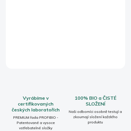
Představte si okamžik, kdy Vaše pleť dýchá svěžestí, Vaše
mysl se uvolní a jemná vůně levandule Vás obklopí klidem. BIO
Levandulová voda je jako rituál návratu k přírodě – šetrně
čistí, zklidňuje a harmonizuje pleť i psychiku. Každým stříknutím
přináší osvěžení, lehkost a pocit péče, který si zasloužíte.
DETAILNÍ INFORMACE
ZEPTAT SE
HLÍDAT
Vyrábíme v
100% BIO a ČISTÉ
certifikovaných
SLOŽENÍ
českých laboratořích
Naši odborníci osobně testují a
zkoumají složení každého
PREMIUM řada PROFIBIO -
produktu
Patentované a vysoce
vstřebatelné složky