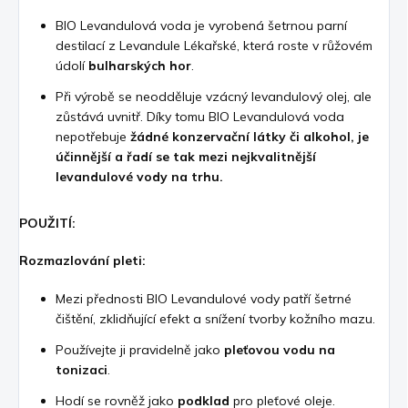
BIO Levandulová voda je vyrobená šetrnou parní
destilací z Levandule Lékařské, která roste v růžovém
údolí
bulharských hor
.
Při výrobě se neodděluje vzácný levandulový olej, ale
zůstává uvnitř. Díky tomu BIO Levandulová voda
nepotřebuje
žádné konzervační látky či alkohol, je
účinnější a řadí se tak mezi nejkvalitnější
levandulové vody na trhu.
POUŽITÍ:
Rozmazlování pleti:
Mezi přednosti BIO Levandulové vody patří šetrné
čištění, zklidňující efekt a snížení tvorby kožního mazu.
Používejte ji pravidelně jako
pleťovou vodu na
tonizaci
.
Hodí se rovněž jako
podklad
pro pleťové oleje.