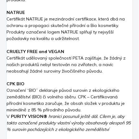
NATRUE
Certifikát NATRUE je mezinárodní certifikace, která dbá na
ochranu a propagaci skutečné přírodní a Bio kosmetiky.
Produkty označené logem NATRUE splňují ty nejvyšší
požadavky na kvalitu a udržitelnost.
CRUELTY FREE and VEGAN
Certifikát udělovaný společností PETA zajišťuje, že žádný z
našich produktů nebyl testován na zvířatech, a navíc
neobsahují žádné suroviny živočišného původu.
CPK BIO
Označení “BIO” deklaruje původ surovin z ekologického
zemědělství (BIO) či volného sběru. CPK – Certifikovaná
přírodní kosmetika zaručuje, že obsah složek v produktu je
minimálně z 85 % přírodního původu.
V
PURITY VISION®
hranici posunuli ještě dál. Cílem je, aby
takto označené produkty vlastní výroby obsahovaly alespoň 95
% surovin pocházejících z ekologického zemědělství