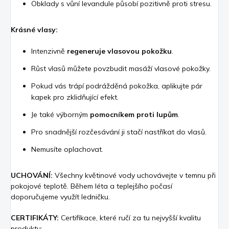
Obklady s vůní levandule působí pozitivně proti stresu.
Krásné vlasy:
Intenzivně
regeneruje vlasovou pokožku
.
Růst vlasů můžete povzbudit masáží vlasové pokožky.
Pokud vás trápí podrážděná pokožka, aplikujte pár
kapek pro zklidňující efekt.
Je také výborným
pomocníkem proti lupům
.
Pro snadnější rozčesávání ji stačí nastříkat do vlasů.
Nemusíte oplachovat.
UCHOVÁNÍ:
Všechny květinové vody uchovávejte v temnu při
pokojové teplotě. Během léta a teplejšího počasí
doporučujeme využít ledničku.
CERTIFIKÁTY:
Certifikace, které ručí za tu nejvyšší kvalitu
produktu: