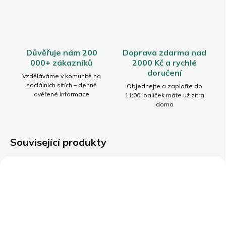
Důvěřuje nám 200
Doprava zdarma nad
000+ zákazníků
2000 Kč a rychlé
doručení
Vzděláváme v komunitě na
sociálních sítích – denně
Objednejte a zaplaťte do
ověřené informace
11:00, balíček máte už zítra
doma
Související produkty
BESTSELLER
BESTSELLER