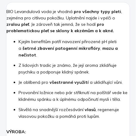
BIO Levandulová voda je vhodná
pro všechny typy pleti
,
zejména pro citlivou pokožku. Uplatnění najde i v péči o
zralou pleť
. Je zároveň tak jemná, že se hodí
pro
problematickou pleť se sklony k ekzémům a k akné.
K jejím benefitům patří navození přirozené pH pleti
a
šetrné zbavení patogenní mikroflóry
,
mazu a
nečistot
.
Z lidových tradic je známo, že její aroma zklidňuje
psychiku a podporuje klidný spánek.
Je oblíbená pro
všestranné využití
a uklidňující vůni.
Provonění ložnice nebo pár stříknutí na polštář vede ke
klidnému spánku a k úplnému odpočinutí mysli i těla.
Skvělá na snadnější rozčesávání
vlasů
, regeneruje
vlasovou pokožku a pomáhá proti lupům.
VÝROBA: