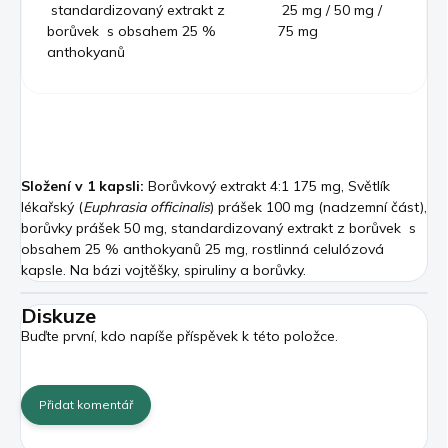
standardizovaný extrakt z
25 mg / 50 mg /
borůvek s obsahem 25 %
75 mg
anthokyanů
Složení v 1 kapsli:
Borůvkový extrakt 4:1 175 mg, Světlík
lékařský (
Euphrasia officinalis
) prášek 100 mg (nadzemní část),
borůvky prášek 50 mg, standardizovaný extrakt z borůvek s
obsahem 25 % anthokyanů 25 mg, rostlinná celulózová
kapsle. Na bázi vojtěšky, spiruliny a borůvky.
Diskuze
Buďte první, kdo napíše příspěvek k této položce.
Přidat komentář