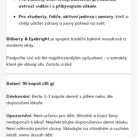
ostrost vidění i s přibývajícím věkem.
Pro studenty, řidiče, aktivní jedince i seniory
, kteří si
chtějí udržet zdravý a jasný pohled na svět.
Bilberry & Eyebright
je spojení tradiční bylinné moudrosti a
moderní vědy.
Podpořte své oči tím nejpřirozenějším způsobem – s extrakty,
které jim dávají sílu, čistotu a klid.
Balení: 90 kapslí (45 g)
Dávkování:
Berte 1-3 kapsle denně s jídlem nebo dle
doporučení lékaře.
Upozornění:
Není určeno pro děti, těhotné a kojící ženy,
nedoporučí-li lékař. Nepřekračujte doporučenou denní dávku.
Není náhrada pestré stravy. Skladujte na chladném a suchém
místě, mimo dosah dětí.