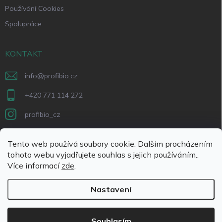
Používání Cookies
Spolupráce
KONTAKT
info
@
profibio.cz
+420 771 114 272
profibio_cz
PŘIJÍMÁME ONLINE PLATBY
Tento web používá soubory cookie. Dalším procházením
tohoto webu vyjadřujete souhlas s jejich používáním..
Více informací
zde
.
Nastavení
Copyright 2026
Profibio.cz
. Všechna práva vyhrazena.
Souhlasím