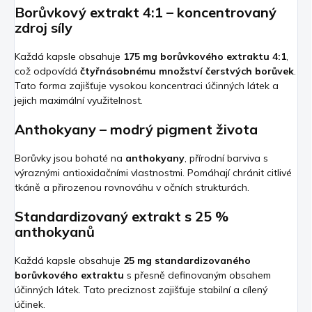
Borůvkový extrakt 4:1 – koncentrovaný
zdroj síly
Každá kapsle obsahuje
175 mg borůvkového extraktu 4:1
,
což odpovídá
čtyřnásobnému množství čerstvých borůvek
.
Tato forma zajišťuje vysokou koncentraci účinných látek a
jejich maximální využitelnost.
Anthokyany – modrý pigment života
Borůvky jsou bohaté na
anthokyany
, přírodní barviva s
výraznými antioxidačními vlastnostmi. Pomáhají chránit citlivé
tkáně a přirozenou rovnováhu v očních strukturách.
Standardizovaný extrakt s 25 %
anthokyanů
Každá kapsle obsahuje
25 mg standardizovaného
borůvkového extraktu
s přesně definovaným obsahem
účinných látek. Tato preciznost zajišťuje stabilní a cílený
účinek.