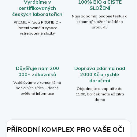
Vyrábíme v
100% BIO a ČISTÉ
certifikovaných
SLOŽENÍ
českých laboratořích
Naši odborníci osobně testují a
zkoumají složení každého
PREMIUM řada PROFIBIO -
produktu
Patentované a vysoce
vstřebatelné složky
Důvěřuje nám 200
Doprava zdarma nad
000+ zákazníků
2000 Kč a rychlé
doručení
Vzděláváme v komunitě na
sociálních sítích – denně
Objednejte a zaplaťte do
ověřené informace
11:00, balíček máte už zítra
doma
PŘÍRODNÍ KOMPLEX PRO VAŠE OČI