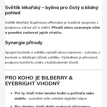
Světlík lékařský – bylina pro čistý a klidný
pohled
Světlík lékařský (Euphrasia officinalis)
je tradičně spojován s
podporou zdraví očí a vidění.
Přináší úlevu unaveným očím
a pomáhá zachovat jejich vitalitu.
Synergie přírody
Spojení borůvek a světlíku vytváří silnou harmonii – ochranu z
borůvek a zklidňující účinek světlíku. Výsledkem je přirozená
podpora komfortu zraku v každodenním životě.
PRO KOHO JE BILBERRY &
EYEBRIGHT VHODNÝ
Pro ty, kteří tráví mnoho hodin u počítače nebo
mobilu
– pomáhá očím zvládat digitální nápor.
Pro všechny, kteří chtějí zachovat přirozenou